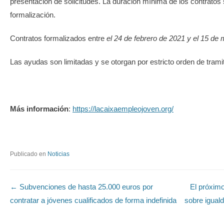
presentación de solicitudes. La duración mínima de los contratos 
formalización.
Contratos formalizados entre
el 24
de febrero de 2021
y el
15 de 
Las ayudas son limitadas y se otorgan por estricto orden de trami
Más información
:
https://lacaixaempleojoven.org/
Publicado en
Noticias
Navegación de entradas
←
Subvenciones de hasta 25.000 euros por
El próximo
contratar a jóvenes cualificados de forma indefinida
sobre igual